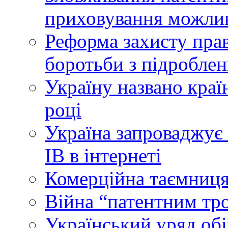
приховування можлив
Реформа захисту прав
боротьби з підробле
Україну названо краї
році
Україна запроваджує 
ІВ в інтернеті
Комерційна таємниця
Війна “патентним тр
Український уряд об