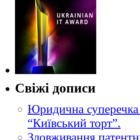
Свіжі дописи
Юридична суперечка 
“Київський торт”.
Зловживання патентн