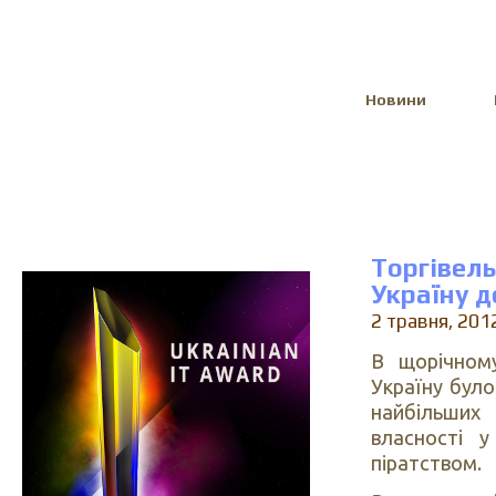
Select Language
▼
Новини
Торгіве
Україну д
2 травня, 201
В щорічному
Україну було
найбільших
власності у
піратством.