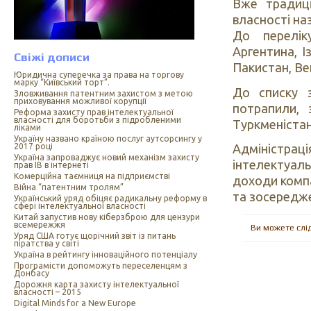
Вже традиці
власності на
До перелік
Аргентина, Із
Свіжі дописи
Пакистан, Ве
Юридична суперечка за права на торгову
марку “Київський торт”.
До списку з
Зловживання патентним захистом з метою
приховування можливої корупції
потрапили, 
Реформа захисту прав інтелектуальної
власності для боротьби з підробленими
Туркменістан
ліками
Україну названо країною послуг аутсорсингу у
2017 році
Адміністр
Україна запроваджує новий механізм захисту
інтелектуаль
прав ІВ в інтернеті
Комерційна таємниця на підприємстві
доходи компа
Війна “патентним тролям”
та зосередже
Український уряд обіцяє радикальну реформу в
сфері інтелектуальної власності
Китай запустив нову кіберзброю для цензури
всемережжя
Ви можете слі
Уряд США готує щорічний звіт із питань
піратства у світі
Україна в рейтингу інноваційного потенціалу
Програмісти допоможуть переселенцям з
Донбасу
Дорожня карта захисту інтелектуальної
власності – 2015
Digital Minds for a New Europe