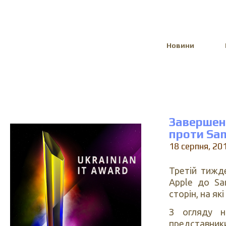
Select Language
▼
Новини
Завершено
проти Sa
18 серпня, 20
Третій тижд
Apple до Sa
сторін, на як
З огляду н
представни