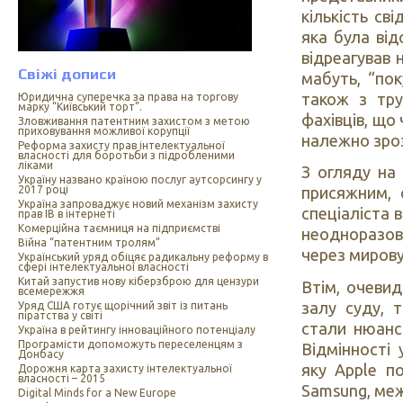
кількість св
яка була від
відреагував 
Свіжі дописи
мабуть, “пок
також з тру
Юридична суперечка за права на торгову
марку “Київський торт”.
фахівців, що
Зловживання патентним захистом з метою
приховування можливої корупції
належно зро
Реформа захисту прав інтелектуальної
власності для боротьби з підробленими
ліками
З огляду на 
Україну названо країною послуг аутсорсингу у
2017 році
присяжним, 
Україна запроваджує новий механізм захисту
спеціаліста в
прав ІВ в інтернеті
Комерційна таємниця на підприємстві
неодноразово
Війна “патентним тролям”
через мирову
Український уряд обіцяє радикальну реформу в
сфері інтелектуальної власності
Китай запустив нову кіберзброю для цензури
Втім, очевид
всемережжя
залу суду, 
Уряд США готує щорічний звіт із питань
піратства у світі
стали нюанси
Україна в рейтингу інноваційного потенціалу
Програмісти допоможуть переселенцям з
Відмінності 
Донбасу
яку Apple п
Дорожня карта захисту інтелектуальної
власності – 2015
Samsung, меж
Digital Minds for a New Europe