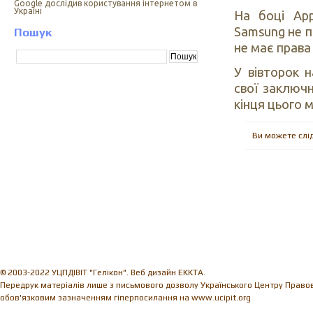
Google дослідив користування інтернетом в
Україні
На боці App
Samsung не п
Пошук
не має права
У вівторок 
свої заключн
кінця цього м
Ви можете слі
© 2003-2022 УЦПДІВІТ "Гелікон". Веб дизайн EKKTA.
Передрук матеріалів лише з письмового дозволу Українського Центру Правови
обов'язковим зазначенням гіперпосилання на www.ucipit.org