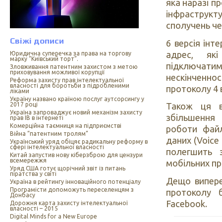
яка наразі п
інфраструкту
сполучень че
Свіжі дописи
6 версія інт
адрес, які
Юридична суперечка за права на торгову
марку “Київський торт”.
підключатим
Зловживання патентним захистом з метою
приховування можливої корупції
нескінченнос
Реформа захисту прав інтелектуальної
власності для боротьби з підробленими
протоколу 4 в
ліками
Україну названо країною послуг аутсорсингу у
2017 році
Також ця в
Україна запроваджує новий механізм захисту
збільшення 
прав ІВ в інтернеті
Комерційна таємниця на підприємстві
роботи фай
Війна “патентним тролям”
даних (Voice 
Український уряд обіцяє радикальну реформу в
сфері інтелектуальної власності
полегшить 
Китай запустив нову кіберзброю для цензури
всемережжя
мобільних пр
Уряд США готує щорічний звіт із питань
піратства у світі
Дещо випере
Україна в рейтингу інноваційного потенціалу
Програмісти допоможуть переселенцям з
протоколу 
Донбасу
Facebook.
Дорожня карта захисту інтелектуальної
власності – 2015
Digital Minds for a New Europe