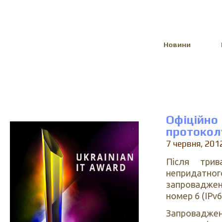
Select Language
▼
Новини
Офіційно
протокол
7 червня, 201
Після трив
непридатног
запроваджен
номер 6 (IPv6
Запровадженн