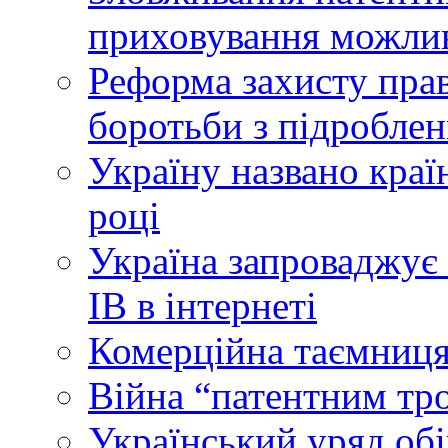
приховування можлив
Реформа захисту прав
боротьби з підробле
Україну названо краї
році
Україна запроваджує 
ІВ в інтернеті
Комерційна таємниця
Війна “патентним тр
Український уряд об