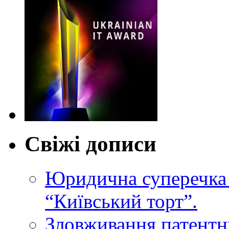
Свіжі дописи
Юридична суперечка 
“Київський торт”.
Зловживання патентн