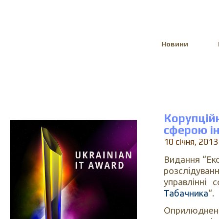
Select Language
▼
Новини
Корупцій
сферою і
10 січня, 2013
Видання “Еко
розслідува
управлінні 
Табачника
“.
Оприлюднена