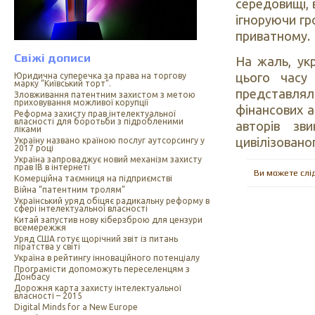
середовищі, 
ігноруючи гр
приватному.
Свіжі дописи
На жаль, укр
цього часу 
Юридична суперечка за права на торгову
марку “Київський торт”.
представлял
Зловживання патентним захистом з метою
приховування можливої корупції
фінансових а
Реформа захисту прав інтелектуальної
власності для боротьби з підробленими
авторів зв
ліками
цивілізовано
Україну названо країною послуг аутсорсингу у
2017 році
Україна запроваджує новий механізм захисту
прав ІВ в інтернеті
Ви можете слі
Комерційна таємниця на підприємстві
Війна “патентним тролям”
Український уряд обіцяє радикальну реформу в
сфері інтелектуальної власності
Китай запустив нову кіберзброю для цензури
всемережжя
Уряд США готує щорічний звіт із питань
піратства у світі
Україна в рейтингу інноваційного потенціалу
Програмісти допоможуть переселенцям з
Донбасу
Дорожня карта захисту інтелектуальної
власності – 2015
Digital Minds for a New Europe