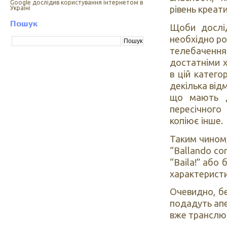
Google дослідив користування інтернетом в
рівень креати
Україні
Пошук
Щоби дослі
необхідно ро
телебачення. 
достатніми х
в цій категор
декілька від
що мають до
пересічног
копіює інше.
Таким чином,
“Ballando co
“Baila!” або
характеристик
Очевидно, бе
подадуть апе
вже транслюв