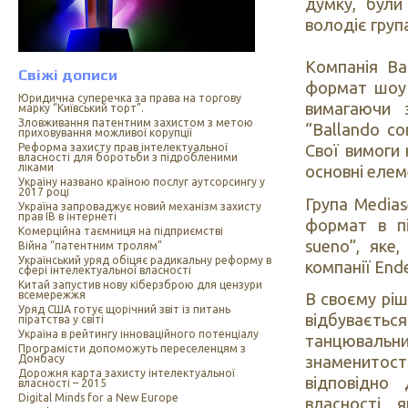
думку, були
володіє груп
Компанія Bai
Свіжі дописи
формат шоу 
Юридична суперечка за права на торгову
вимагаючи з
марку “Київський торт”.
Зловживання патентним захистом з метою
“Ballando co
приховування можливої корупції
Реформа захисту прав інтелектуальної
Свої вимоги 
власності для боротьби з підробленими
ліками
основні елеме
Україну названо країною послуг аутсорсингу у
2017 році
Група Medias
Україна запроваджує новий механізм захисту
прав ІВ в інтернеті
формат в пі
Комерційна таємниця на підприємстві
sueno”, яке
Війна “патентним тролям”
Український уряд обіцяє радикальну реформу в
компанії End
сфері інтелектуальної власності
Китай запустив нову кіберзброю для цензури
всемережжя
В своєму ріш
Уряд США готує щорічний звіт із питань
відбуваєть
піратства у світі
Україна в рейтингу інноваційного потенціалу
танцювальн
Програмісти допоможуть переселенцям з
Донбасу
знаменитост
Дорожня карта захисту інтелектуальної
відповідно 
власності – 2015
Digital Minds for a New Europe
власності, 