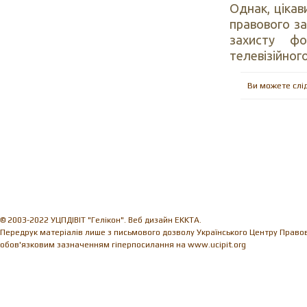
Однак, цікав
правового з
захисту фо
телевізійного
Ви можете слі
© 2003-2022 УЦПДІВІТ "Гелікон". Веб дизайн EKKTA.
Передрук матеріалів лише з письмового дозволу Українського Центру Правови
обов'язковим зазначенням гіперпосилання на www.ucipit.org