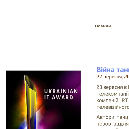
Select Language
▼
Новини
Війна та
27 вересня, 2
23 вересня в
телекомпанії
компаній RT
телевізійного
Автори танц
позов задля 