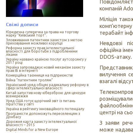
Повідомляєт
компаній Adob
Міліція так
Свіжі дописи
комп’ютерну 
терабайт інф
Юридична суперечка за права на торгову
марку “Київський торт”.
Зловживання патентним захистом з метою
Невдовзі п
приховування можливої корупції
Реформа захисту прав інтелектуальної
офіційна іме
власності для боротьби з підробленими
ліками
DDОS-атаку.
Україну названо країною послуг аутсорсингу у
2017 році
Представник
Україна запроваджує новий механізм захисту
прав ІВ в інтернеті
вилучення се
Комерційна таємниця на підприємстві
взагалі відсу
Війна “патентним тролям”
Український уряд обіцяє радикальну реформу в
сфері інтелектуальної власності
Телекомпро
Китай запустив нову кіберзброю для цензури
всемережжя
розміщувалис
Уряд США готує щорічний звіт із питань
піратства у світі
файлообмінни
Україна в рейтингу інноваційного потенціалу
центрі на сьо
Програмісти допоможуть переселенцям з
Донбасу
Дорожня карта захисту інтелектуальної
З заяви реч
власності – 2015
може надава
Digital Minds for a New Europe