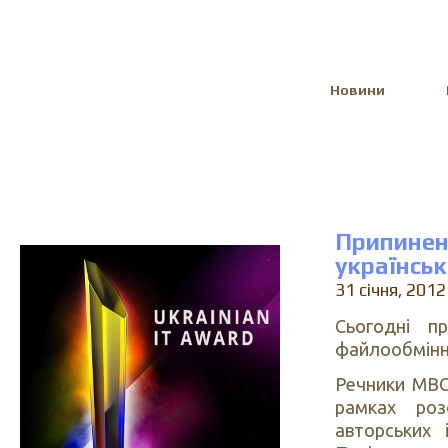
Select Language
▼
Новини
Припин
українсь
31 січня, 2012
Cьогодні п
файлообмінн
Речники МВС
рамках роз
авторських