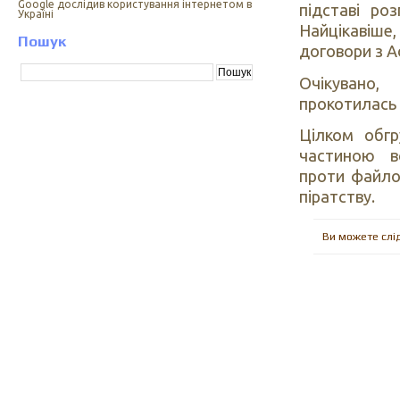
Google дослідив користування інтернетом в
підставі ро
Україні
Найцікавіше,
Пошук
договори з Ad
Очікувано
прокотилась 
Цілком обгр
частиною вс
проти файлоз
піратству.
Ви можете слі