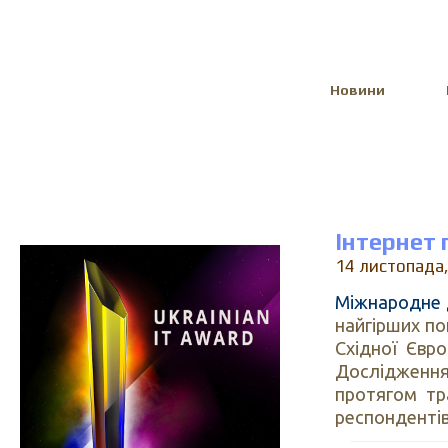
Select Language
▼
Новини
Інтернет 
14 листопада
Міжнародне 
найгірших по
Східної Євро
Дослідження
протягом тр
респондентів