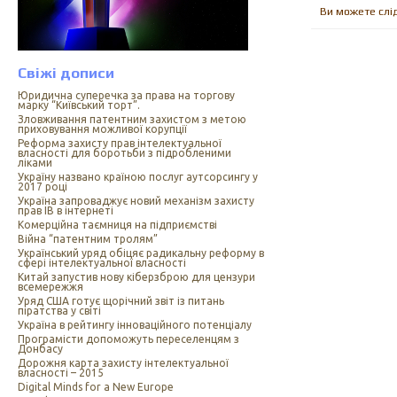
Ви можете слі
Свіжі дописи
Юридична суперечка за права на торгову
марку “Київський торт”.
Зловживання патентним захистом з метою
приховування можливої корупції
Реформа захисту прав інтелектуальної
власності для боротьби з підробленими
ліками
Україну названо країною послуг аутсорсингу у
2017 році
Україна запроваджує новий механізм захисту
прав ІВ в інтернеті
Комерційна таємниця на підприємстві
Війна “патентним тролям”
Український уряд обіцяє радикальну реформу в
сфері інтелектуальної власності
Китай запустив нову кіберзброю для цензури
всемережжя
Уряд США готує щорічний звіт із питань
піратства у світі
Україна в рейтингу інноваційного потенціалу
Програмісти допоможуть переселенцям з
Донбасу
Дорожня карта захисту інтелектуальної
власності – 2015
Digital Minds for a New Europe