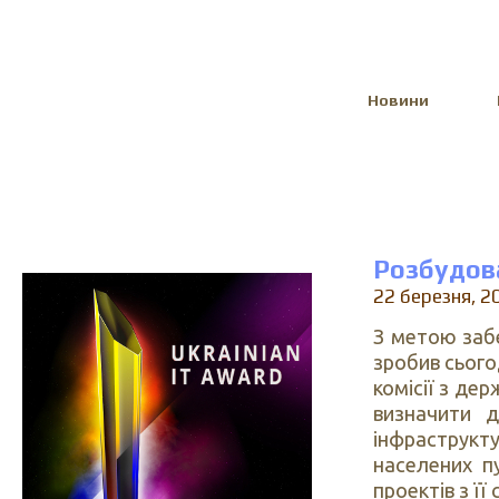
Select Language
▼
Новини
Розбудова
22 березня, 2
З метою заб
зробив сього
комісії з де
визначити 
інфраструк
населених п
проектів з її