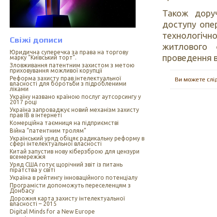
Також дору
доступу опер
технологічно
Свіжі дописи
житлового 
Юридична суперечка за права на торгову
проведення в
марку “Київський торт”.
Зловживання патентним захистом з метою
приховування можливої корупції
Реформа захисту прав інтелектуальної
Ви можете слі
власності для боротьби з підробленими
ліками
Україну названо країною послуг аутсорсингу у
2017 році
Україна запроваджує новий механізм захисту
прав ІВ в інтернеті
Комерційна таємниця на підприємстві
Війна “патентним тролям”
Український уряд обіцяє радикальну реформу в
сфері інтелектуальної власності
Китай запустив нову кіберзброю для цензури
всемережжя
Уряд США готує щорічний звіт із питань
піратства у світі
Україна в рейтингу інноваційного потенціалу
Програмісти допоможуть переселенцям з
Донбасу
Дорожня карта захисту інтелектуальної
власності – 2015
Digital Minds for a New Europe