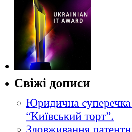
Свіжі дописи
Юридична суперечка 
“Київський торт”.
Зловживання патентн