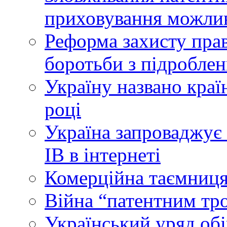
приховування можлив
Реформа захисту прав
боротьби з підробле
Україну названо краї
році
Україна запроваджує 
ІВ в інтернеті
Комерційна таємниця
Війна “патентним тр
Український уряд об