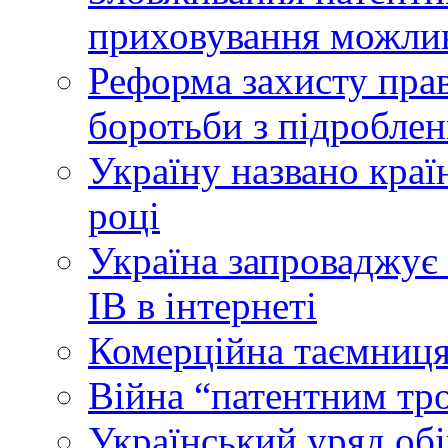
приховування можлив
Реформа захисту прав
боротьби з підробле
Україну названо краї
році
Україна запроваджує 
ІВ в інтернеті
Комерційна таємниця
Війна “патентним тр
Український уряд об