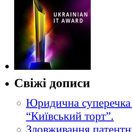
Свіжі дописи
Юридична суперечка 
“Київський торт”.
Зловживання патентн